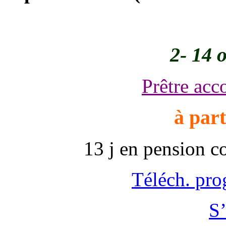
2- 14 
Prêtre ac
à part
13 j en pension c
Téléch. pr
S’